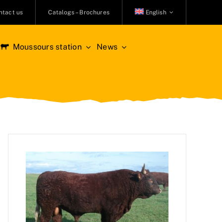
ntact us
Catalogs – Brochures
English
Moussours station
News