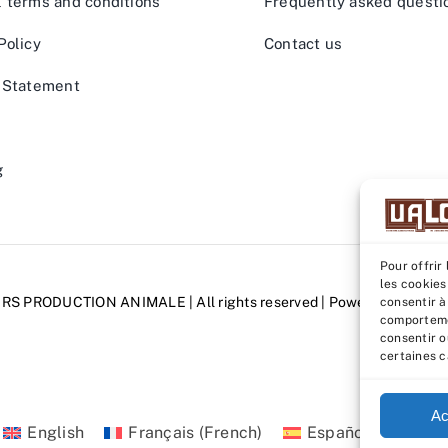
 terms and conditions
Frequently asked questi
Policy
Contact us
 Statement
g
Pour offrir
les cookies
URS PRODUCTION ANIMALE
| All rights reserved | Powered by
Grafi
consentir à
comportemen
consentir o
certaines c
Ac
English
Français
(
French
)
Español
(
Spanish
)