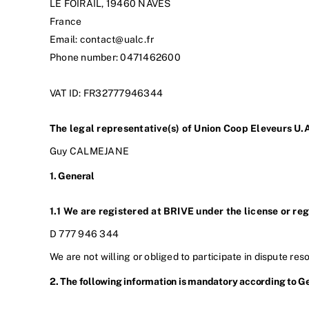
LE FOIRAIL, 19460 NAVES
France
Email:
rf.clau@tcatnoc
Phone number: 0471462600
VAT ID: FR32777946344
The legal representative(s) of Union Coop Eleveurs U.A
Guy CALMEJANE
1. General
1.1 We are registered at BRIVE under the license or re
D 777 946 344
We are not willing or obliged to participate in dispute re
2. The following information is mandatory according to G