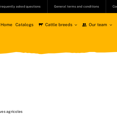
Frequently asked questions
General terms and conditions
Co
Home
Catalogs
Cattle breeds
Our team
ves agricoles