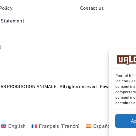
Policy
Contact us
 Statement
g
Pour offrir
les cookies
URS PRODUCTION ANIMALE
| All rights reserved | Powered by
Grafi
consentir à
comportemen
consentir o
certaines c
Ac
English
Français
(
French
)
Español
(
Spanish
)