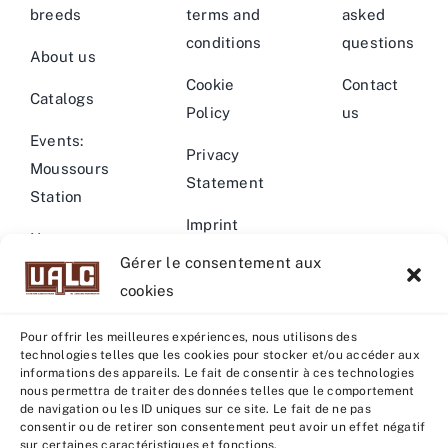
breeds
terms and
asked
conditions
questions
About us
Cookie
Contact
Catalogs
Policy
us
Events:
Privacy
Moussours
Statement
Station
Imprint
News –
Gérer le consentement aux
Events
Warning
cookies
Pour offrir les meilleures expériences, nous utilisons des
technologies telles que les cookies pour stocker et/ou accéder aux
informations des appareils. Le fait de consentir à ces technologies
nous permettra de traiter des données telles que le comportement
© Copyright 2022 - 2026 | U.A.L.C :
UNION COOP
de navigation ou les ID uniques sur ce site. Le fait de ne pas
ELEVEURS PRODUCTION ANIMALE
| All rights reserved |
consentir ou de retirer son consentement peut avoir un effet négatif
sur certaines caractéristiques et fonctions.