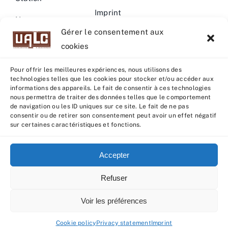
Imprint
News –
Gérer le consentement aux
Events
Warning
cookies
Pour offrir les meilleures expériences, nous utilisons des
technologies telles que les cookies pour stocker et/ou accéder aux
informations des appareils. Le fait de consentir à ces technologies
nous permettra de traiter des données telles que le comportement
© Copyright 2022 - 2026 | U.A.L.C :
UNION COOP
de navigation ou les ID uniques sur ce site. Le fait de ne pas
ELEVEURS PRODUCTION ANIMALE
| All rights reserved |
consentir ou de retirer son consentement peut avoir un effet négatif
sur certaines caractéristiques et fonctions.
Powered by
Grafistudio
Accepter
Refuser
English
Français
(
French
)
Voir les préférences
Español
(
Spanish
)
Cookie policy
Privacy statement
Imprint