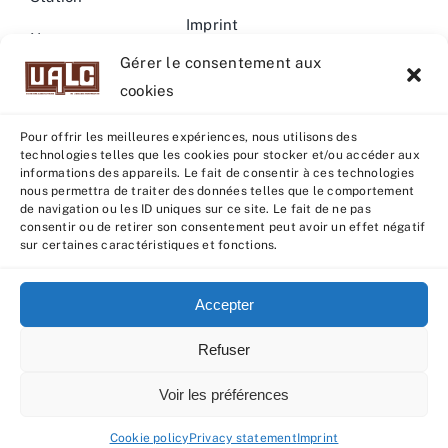
Imprint
News –
Gérer le consentement aux
Events
Warning
cookies
Pour offrir les meilleures expériences, nous utilisons des
technologies telles que les cookies pour stocker et/ou accéder aux
informations des appareils. Le fait de consentir à ces technologies
nous permettra de traiter des données telles que le comportement
© Copyright 2022 - 2026 | U.A.L.C :
UNION COOP
de navigation ou les ID uniques sur ce site. Le fait de ne pas
ELEVEURS PRODUCTION ANIMALE
| All rights reserved |
consentir ou de retirer son consentement peut avoir un effet négatif
sur certaines caractéristiques et fonctions.
Powered by
Grafistudio
Accepter
Refuser
English
Français
(
French
)
Voir les préférences
Español
(
Spanish
)
Cookie policy
Privacy statement
Imprint